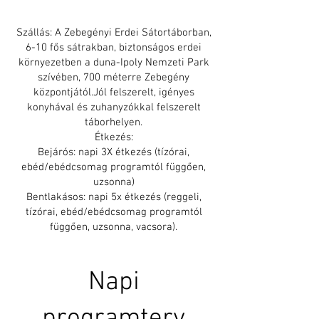
Szállás: A Zebegényi Erdei Sátortáborban,
6-10 fős sátrakban, biztonságos erdei
környezetben a duna-Ipoly Nemzeti Park
szívében, 700 méterre Zebegény
központjától.Jól felszerelt, igényes
konyhával és zuhanyzókkal felszerelt
táborhelyen.
Étkezés:
Bejárós: napi 3X étkezés (tízórai,
ebéd/ebédcsomag programtól függően,
uzsonna)
Bentlakásos: napi 5x étkezés (reggeli,
tízórai, ebéd/ebédcsomag programtól
függően, uzsonna, vacsora).
Napi