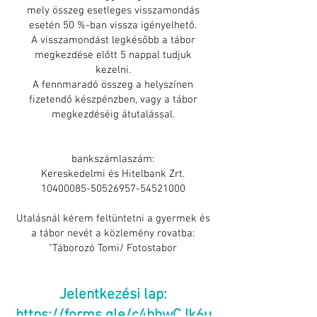
mely összeg esetleges visszamondás
esetén 50 %-ban vissza igényelhető.
A visszamondást legkésőbb a tábor
megkezdése előtt 5 nappal tudjuk
kezelni.
A fennmaradó összeg a helyszínen
fizetendő készpénzben, vagy a tábor
megkezdéséig átutalással.
bankszámlaszám:
Kereskedelmi és Hitelbank Zrt.
10400085-50526957-54521000
Utalásnál kérem feltüntetni a gyermek és
a tábor nevét a közlemény rovatba:
"Táborozó Tomi/ Fotostabor
Jelentkezési lap:
https://forms.gle/c4bhwCJk6u