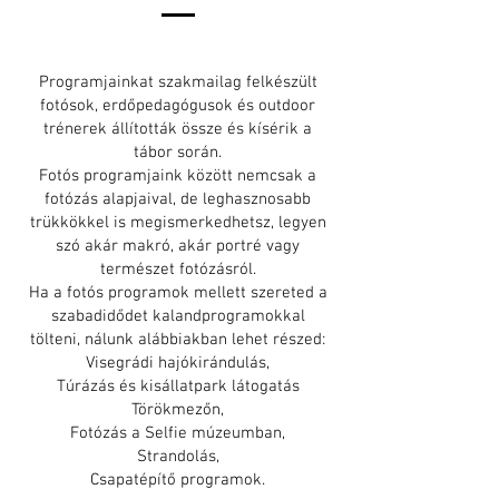
Programjainkat szakmailag felkészült
fotósok, erdőpedagógusok és outdoor
trénerek állították össze és kísérik a
tábor során.
Fotós programjaink között nemcsak a
fotózás alapjaival, de leghasznosabb
trükkökkel is megismerkedhetsz, legyen
szó akár makró, akár portré vagy
természet fotózásról.
Ha a fotós programok mellett szereted a
szabadidődet kalandprogramokkal
tölteni, nálunk alábbiakban lehet részed:
Visegrádi hajókirándulás,
Túrázás és kisállatpark látogatás
Törökmezőn,
Fotózás a Selfie múzeumban,
Strandolás,
Csapatépítő programok.