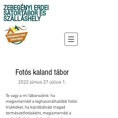
ZEBEGÉNYI ERDEI
SÁTORTÁBOR ÉS
SZÁLLÁSHELY
Fotós kaland tábor
2022 június 27-július 1.
Te vagy a mi táborozónk: ha
megismernéd a leghasználhatóbb fotós
trükköket, ha kipróbálnád magad
természetfotósként, megismernéd a